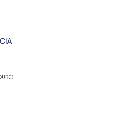
CIA
(DURC)