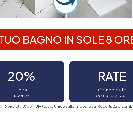
 TUO BAGNO IN SOLE 8 ORE
20%
RATE
Extra
Comode rate
sconto
personalizzabili
rt. 16 bis, lett. B) del TUIR (testo Unico sulle Imposte sui Redditi, 22 dicembr