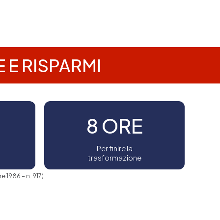
 E RISPARMI
8 ORE
Per finire la
trasformazione
e 1986 – n. 917).