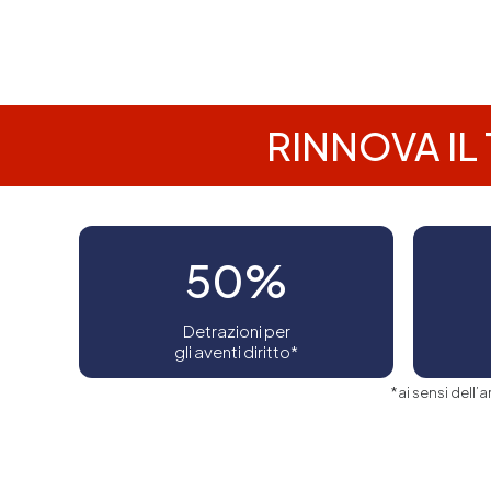
RINNOVA IL
50%
Detrazioni per
gli aventi diritto*
*ai sensi dell’a