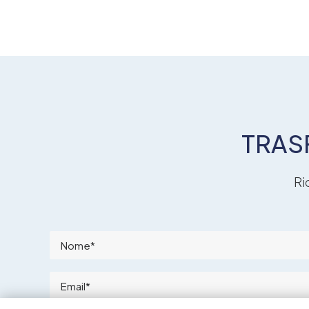
TRAS
Ri
Please
leave
this
field
empty.