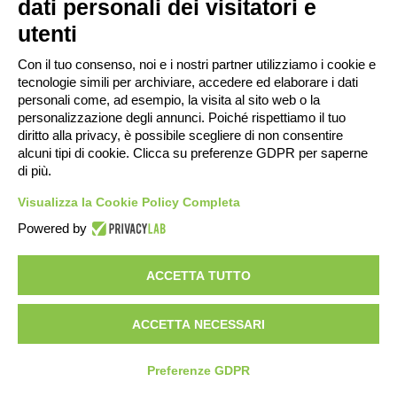
dati personali dei visitatori e
utenti
Con il tuo consenso, noi e i nostri partner utilizziamo i cookie e
tecnologie simili per archiviare, accedere ed elaborare i dati
SCOPRI IL MONDO EASYLIFE!
personali come, ad esempio, la visita al sito web o la
personalizzazione degli annunci. Poiché rispettiamo il tuo
diritto alla privacy, è possibile scegliere di non consentire
alcuni tipi di cookie. Clicca su preferenze GDPR per saperne
di più.
Visualizza la Cookie Policy Completa
© 2026 Doccia EasyLife. Tutti i diritti riservati
Powered by
ACCETTA TUTTO
ACCETTA NECESSARI
Preferenze GDPR